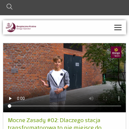
szukaj
O nas
Strefa informacji
Nauczyciel
Rodzic
Współpraca ze szkołami
Kontakt
Mocne Zasady #02: Dlaczego stacja
transformatorowa to nie miejsce do