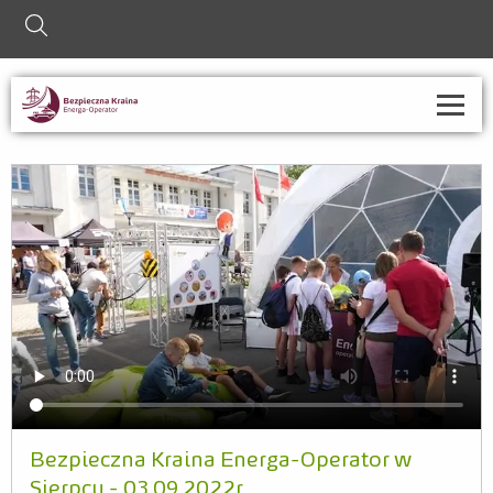
szukaj
O nas
Strefa informacji
Nauczyciel
Rodzic
Współpraca ze szkołami
Kontakt
Bezpieczna Kraina Energa-Operator w
Sierpcu - 03.09.2022r.