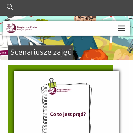
szukaj
O nas
Scenariusze zajęć
Strefa informacji
Nauczyciel
Rodzic
Współpraca ze szkołami
Kontakt