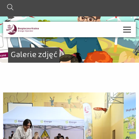
szukaj
O nas
Galerie zdjęć
Strefa informacji
Nauczyciel
Rodzic
Współpraca ze szkołami
Kontakt