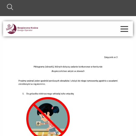
szukaj
O nas
Strefa informacji
Nauczyciel
Rodzic
Współpraca ze szkołami
Kontakt